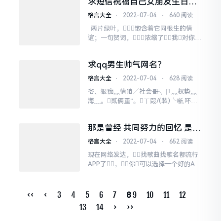
求短信祝福自己女朋友生日快
月光，我爸是李刚；老夫聊发少年
乐的 ,藏头诗,李丽丽生日快乐
狂，我爸爸，是李刚；试问卷帘
格言大全
⋅
2022-07-04
⋅
640 阅读
和李丽丽我爱你
人，却道我爸是李刚；日日思君不
两片绿叶，饱含着它同根生的情
见君...
谊；一句贺词，浓缩了我对你
的祝福。愿快乐拥抱你，在
这属于你的特别的一天，生日快
求qq男生帅气网名？
乐！ 岁月总是愈来愈短，
生日总是愈来愈快，友情总是愈来
格言大全
⋅
2022-07-04
⋅
628 阅读
愈浓，我的祝福也就愈来愈深愿
爷、狠痴灬情咱／社会哥╮卩灬权势灬
你的每一天都如画一样的美丽？生
海﹏。贰俩重”。ㄒ叚/(装)╰噺,吥ㄋ
日...
情ミ_/~玍。疼↘夜、￣凄美丅弌个、
男人季、又寂Smˋ堕落、###★爱
那是曾经 共同努力的回忆 是谁
我所爱◆###高姿态、男子###q
唱？
q女生超拽霸气网名：│妖娆、女人最玩
格言大全
⋅
2022-07-04
⋅
652 阅读
命的本钱シ冷魅深处尽显一丝妖娆╰东
现在网络发达，找歌曲找歌名都流行
京街道的...
APP了，你可以选择一个好的AP
P下载，只要把歌曲哼几句，它就
会自动在网络收索，歌名，歌曲演
唱者，所属专辑都能识别，能一目
‹‹
‹
3
4
5
6
7
9
10
11
12
8
了然，你可以去APP排行榜找一
13
14
›
››
找，很实用的呢！有个软件叫，
猎曲奇兵。强大到你只要...