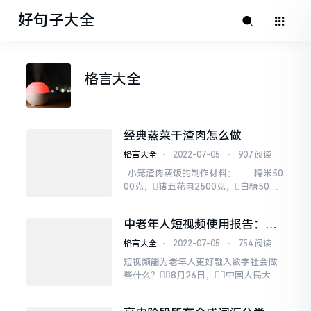
好句子大全
格言大全
经典蒸菜干渣肉怎么做
格言大全
⋅
2022-07-05
⋅
907 阅读
小笼渣肉蒸饭的制作材料： 糯米50
00克，猪五花肉2500克，白糖50
克，酱油100克，精盐50克，红腐
汁25克，渣粉50克，葱末、姜末各2
中老年人短视频使用报告：抖
5克。 小笼渣肉蒸饭的特色：
音是老年人社会参与新工具
滋润软糯，味美香咸。 教您
格言大全
⋅
2022-07-05
⋅
754 阅读
小笼渣肉蒸饭怎么做，如何做小笼渣肉
短视频能为老年人更好融入数字社会做
蒸饭 1...
些什么？8月26日，中国人民大学
人口与发展研究中心与抖音联合发布
了《中老年人短视频使用情况调查报