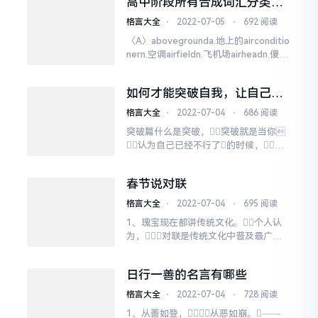
高中阶段所有合成词汇分类
告》（以下简称《报告》）。《报告》
（高效记单词必备资料）！
显示，抖音等短视频应用，为当代
格言大全
⋅
2022-07-05
⋅
692 阅读
老年人获取知识、社交娱乐、展示自
〈A〉abovegrounda.地上的airconditio
我提供了新工具，加强了
nern.空调airfieldn.飞机场airheadn.傻
老年人的社会...
瓜，白痴airlinen.定期航线airlinern.定
期班机,客机air-maila.航空邮政的vt.用航
如何才能突破自我，让自己达
空邮寄n.航空邮件airp...
到新的高度？
格言大全
⋅
2022-07-04
⋅
686 阅读
突破篇什么是突破，突破就是当你
认为自己已经不行了的时候，不
断的坚持，坚持，再坚持，直至
打破极限，突破自我，获得新的
春节说对联
力量。人都是理性的生物，所以我
们人类的认知常常被自己的理性所局
格言大全
⋅
2022-07-04
⋅
695 阅读
限，很多时候，我们认为自己不
1、瑰宝现在都讲传统文化。个人认
行了，自己不能做到了的...
为，对联是传统文化中普及最广的
形式。是的，是对联。不是麻
将，不是算盘，不是《论语》，
日行一善的名言有哪些
也不是《弟子规》。对联有很多
种，春联，挽联，庆联，
格言大全
⋅
2022-07-04
⋅
728 阅读
寿联……春节，说说春联。
1、从善如登，从恶如崩。——
对联中的春联，...