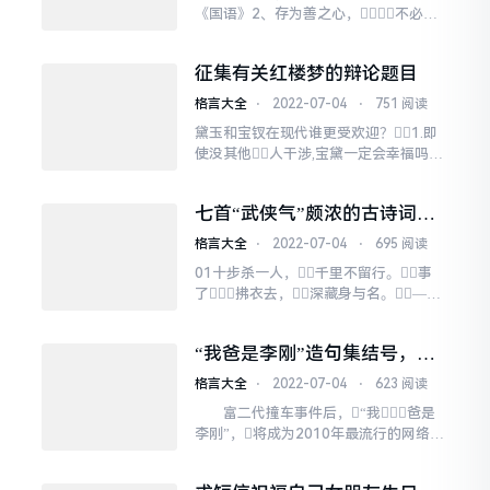
《国语》2、存为善之心，不必邀
为善之名。——王永彬《围炉夜话》
3、善不可失，恶不可长。——
征集有关红楼梦的辩论题目
《左传》4、见善如不及，见不善
如探汤。——《论语》5、大学之
格言大全
⋅
2022-07-04
⋅
751 阅读
道，在明明德，在亲民，
黛玉和宝钗在现代谁更受欢迎？1.即
在止于至善。——《大学》6、诚
使没其他人干涉,宝黛一定会幸福吗2.
之者...
情既相逢,谁和谁相逢黛玉的死是自己还
是他人造成的？正方：自己...
七首“武侠气”颇浓的古诗词：
第一首最霸气，第四首最洒脱
格言大全
⋅
2022-07-04
⋅
695 阅读
01十步杀一人，千里不留行。事
了拂衣去，深藏身与名。——
李白《侠客行》唐代游侠之风盛行，
少年李白受此影响，喜剑术，尚任
“我爸是李刚”造句集结号，你
侠，在他的诗作中，更是不乏
也来一句？
“长剑一杯酒，男儿方寸心”、“十五好
格言大全
⋅
2022-07-04
⋅
623 阅读
剑术，遍干诸侯”这样武侠气颇浓的句
富二代撞车事件后，“我爸是
子。“十步杀一人...
李刚”，将成为2010年最流行的网络语
言！看看“我爸是李刚”造句比赛的
一些精彩内容 静夜思版 窗前明