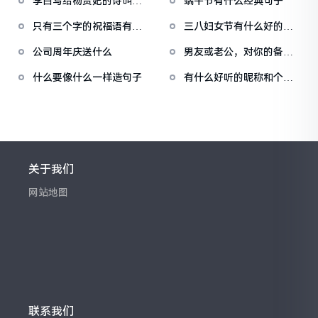
李白写给杨贵妃的诗叫什
端午节有什么经典句子
么
只有三个字的祝福语有什
三八妇女节有什么好的祝
么？
福的句子呢?
公司周年庆送什么
男友或老公，对你的备注
是什么呢？
什么要像什么一样造句子
有什么好听的昵称和个性
签名？
关于我们
网站地图
联系我们