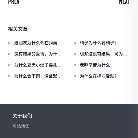
PREV
NEXT
相关文章
男朋友为什么会在我面前
椅子为什么要椅子？
夸别的女人有本？
没有结果的爱情，为什么
明知道没有结果，可为什
还在飞蛾扑火，真扎心
么还是放不下？
为什么夏天小蚊子要扎堆
老师辛苦为什么
的飞？
为什么会下雨，请幽默回
为什么在标注活动？
答
关于我们
网站地图