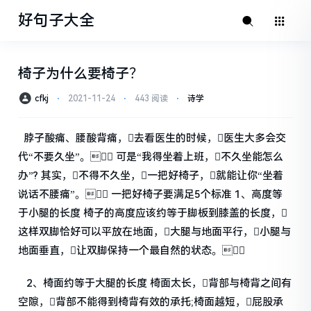
好句子大全
椅子为什么要椅子？
cfkj
⋅
2021-11-24
⋅
443 阅读
⋅
诗学
脖子酸痛、腰酸背痛，去看医生的时候，医生大多会交
代“不要久坐”。 可是“我得坐着上班，不久坐能怎么
办”? 其实，不得不久坐，一把好椅子，就能让你“坐着
说话不腰痛”。 一把好椅子要满足5个标准 1、高度等
于小腿的长度 椅子的高度应该约等于脚板到膝盖的长度，
这样双脚恰好可以平放在地面，大腿与地面平行，小腿与
地面垂直，让双脚保持一个最自然的状态。
2、椅面约等于大腿的长度 椅面太长，背部与椅背之间有
空隙，背部不能得到椅背有效的承托;椅面越短，屁股承